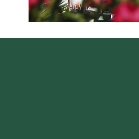
Willkommen 
1604 erb
Seit 2014 führ
Er blickt mit s